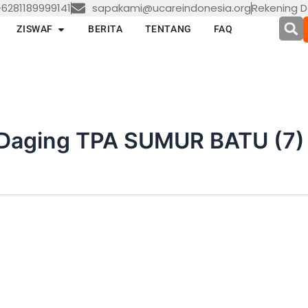
6281189999141
sapakami@ucareindonesia.org
Rekening D
en LAYANAN
Open ZISWAF
ZISWAF
BERITA
TENTANG
FAQ
 Daging TPA SUMUR BATU (7)