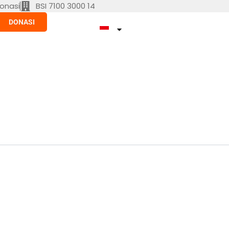
onasi
BSI 7100 3000 14
DONASI