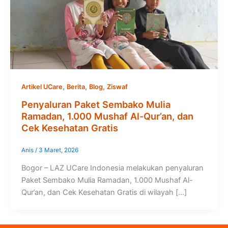
,
,
,
Artikel UCare
Berita
Blog
Ziswaf
Penyaluran Paket Sembako Mulia
Ramadan, 1.000 Mushaf Al-Qur’an, dan
Cek Kesehatan Gratis
Anis
/
3 Maret, 2026
Bogor – LAZ UCare Indonesia melakukan penyaluran
Paket Sembako Mulia Ramadan, 1.000 Mushaf Al-
Qur’an, dan Cek Kesehatan Gratis di wilayah […]