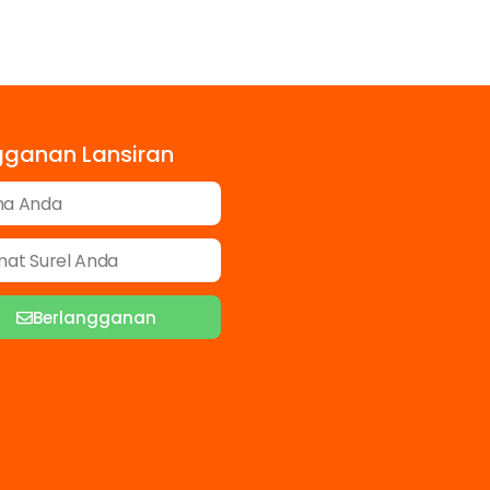
gganan Lansiran
Berlangganan