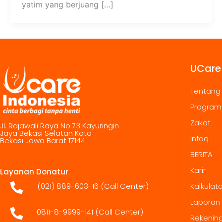
yatim yang berjuang […]
UCare
Tentang
Program
Zakat
Jl. Rajawali Raya No.73 Kayuringin
Jaya Bekasi Selatan Kota
Infaq
Bekasi Jawa Barat 17144
BERITA
Karir
Layanan Donatur
(021) 889-603-16
(Call Center)
Kalkulat
Laporan
0811-8-9999-141 (Call Center)
Rekenin