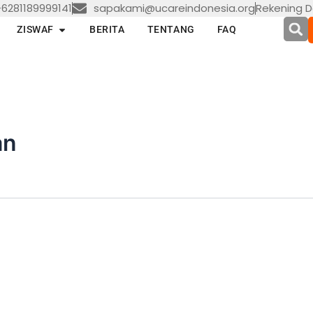
6281189999141
sapakami@ucareindonesia.org
Rekening D
en LAYANAN
Open ZISWAF
ZISWAF
BERITA
TENTANG
FAQ
an