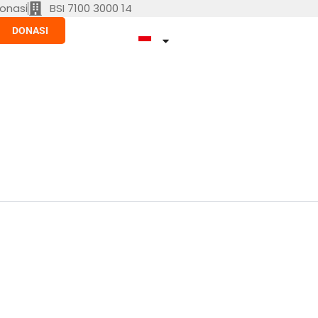
onasi
BSI 7100 3000 14
DONASI