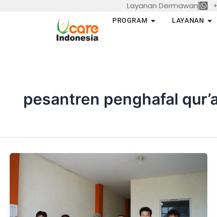
Layanan Dermawan
+
Skip
to
Open PROGRAM
Op
PROGRAM
LAYANAN
content
pesantren penghafal qur’