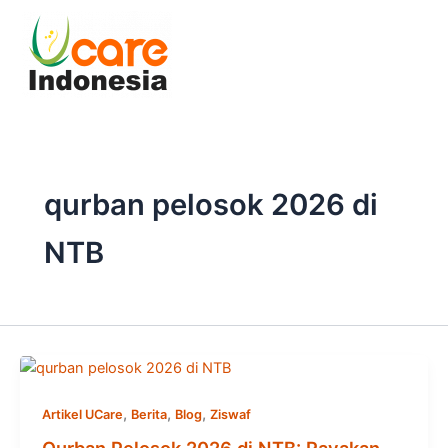
Skip
to
content
qurban pelosok 2026 di
NTB
,
,
,
Artikel UCare
Berita
Blog
Ziswaf