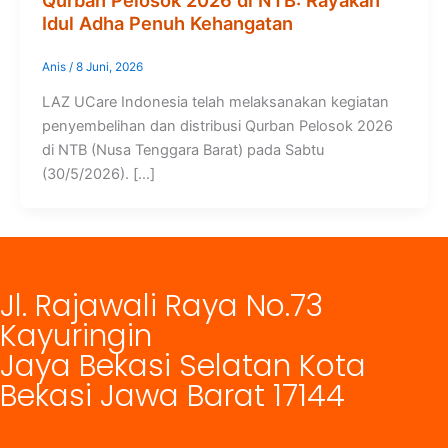
Qurban Pelosok 2026 di NTB: Rayakan
Idul Adha Penuh Kehangatan
Anis
/
8 Juni, 2026
LAZ UCare Indonesia telah melaksanakan kegiatan
penyembelihan dan distribusi Qurban Pelosok 2026
di NTB (Nusa Tenggara Barat) pada Sabtu
(30/5/2026). […]
Jl. Rajawali Raya No.73
Kayuringin
Jaya Bekasi Selatan Kota
Bekasi Jawa Barat 17144