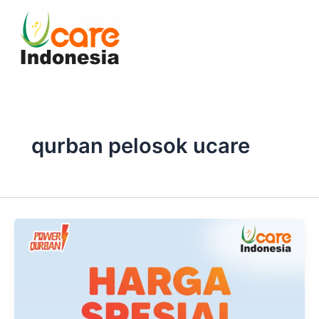
Skip
to
content
qurban pelosok ucare