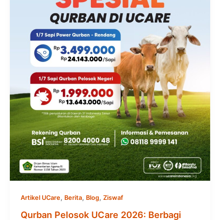
,
,
,
Artikel UCare
Berita
Blog
Ziswaf
Qurban Pelosok UCare 2026: Berbagi