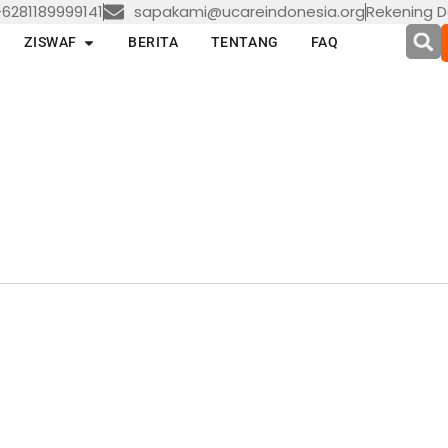
6281189999141
sapakami@ucareindonesia.org
Rekening D
en LAYANAN
Open ZISWAF
ZISWAF
BERITA
TENTANG
FAQ