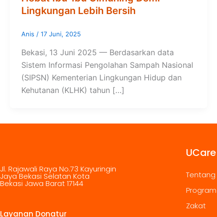
Lingkungan Lebih Bersih
Anis
/
17 Juni, 2025
Bekasi, 13 Juni 2025 — Berdasarkan data
Sistem Informasi Pengolahan Sampah Nasional
(SIPSN) Kementerian Lingkungan Hidup dan
Kehutanan (KLHK) tahun […]
UCare
Jl. Rajawali Raya No.73 Kayuringin
Tentang
Jaya Bekasi Selatan Kota
Bekasi Jawa Barat 17144
Program
Zakat
Layanan Donatur