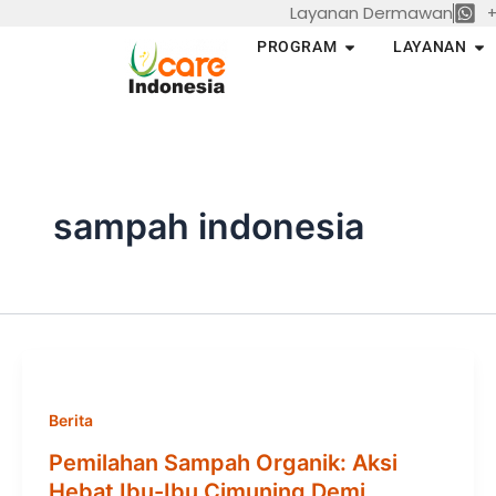
Layanan Dermawan
+
Skip
to
Open PROGRAM
Op
PROGRAM
LAYANAN
content
sampah indonesia
Berita
Pemilahan Sampah Organik: Aksi
Hebat Ibu-Ibu Cimuning Demi