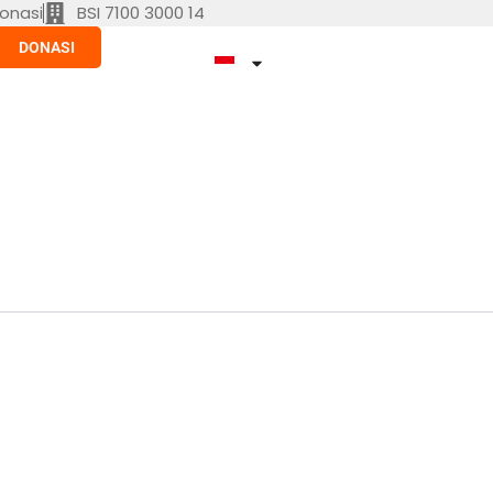
onasi
BSI 7100 3000 14
DONASI