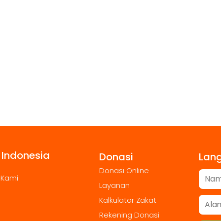
 Indonesia
Donasi
Lan
Donasi Online
 Kami
Layanan
Kalkulator Zakat
Rekening Donasi