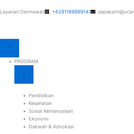
Skip
to
Layanan Dermawan
+6281189999141
sapakami@ucare
content
Close
Close
Close
Open
Open
Open
PROGRAM
LAYANAN
ZISWAF
PROGRAM
LAYANAN
ZISWAF
PROGRAM
Pendidikan
Kesehatan
Sosial Kemanusiaan
Ekonomi
Dakwah & Advokasi