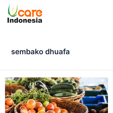
Skip
to
content
sembako dhuafa