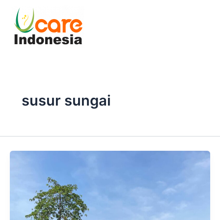
Skip
to
content
susur sungai