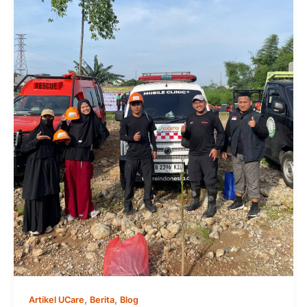
,
,
Artikel UCare
Berita
Blog