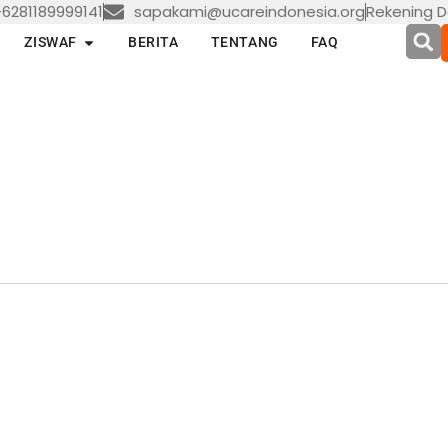
6281189999141
sapakami@ucareindonesia.org
Rekening D
en LAYANAN
Open ZISWAF
ZISWAF
BERITA
TENTANG
FAQ