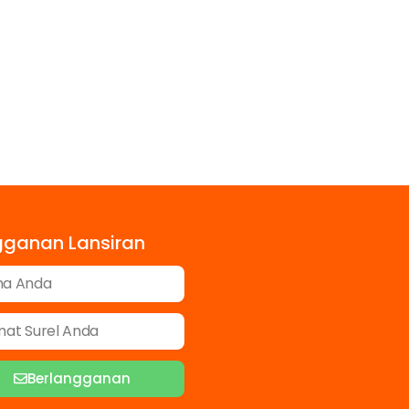
gganan Lansiran
Berlangganan