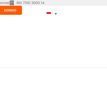
onasi
BSI 7100 3000 14
DONASI