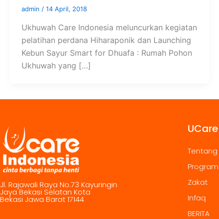
admin
/
14 April, 2018
Ukhuwah Care Indonesia meluncurkan kegiatan
pelatihan perdana Hiharaponik dan Launching
Kebun Sayur Smart for Dhuafa : Rumah Pohon
Ukhuwah yang […]
UCare
Tentang
Program
Zakat
Jl. Rajawali Raya No.73 Kayuringin
Jaya Bekasi Selatan Kota
Infaq
Bekasi Jawa Barat 17144
BERITA