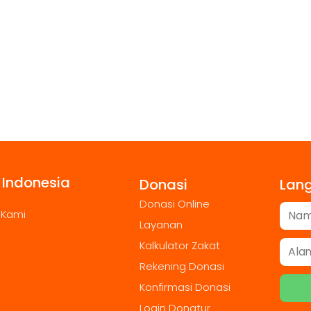
 Indonesia
Donasi
Lan
Donasi Online
 Kami
Layanan
Kalkulator Zakat
Rekening Donasi
Konfirmasi Donasi
Login Donatur