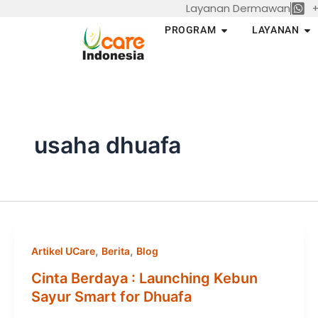
Layanan Dermawan
+
Skip
to
Open PROGRAM
Op
PROGRAM
LAYANAN
content
usaha dhuafa
,
,
Artikel UCare
Berita
Blog
Cinta Berdaya : Launching Kebun
Sayur Smart for Dhuafa