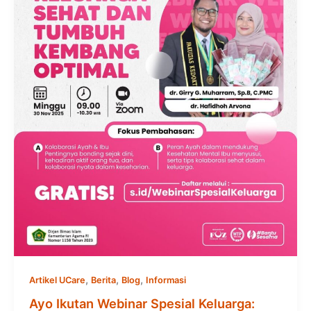
,
,
,
Artikel UCare
Berita
Blog
Informasi
Ayo Ikutan Webinar Spesial Keluarga: