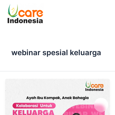
Skip
to
content
webinar spesial keluarga