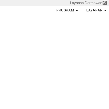
Skip
Layanan Dermawan
to
Open PROGRAM
Op
PROGRAM
LAYANAN
content