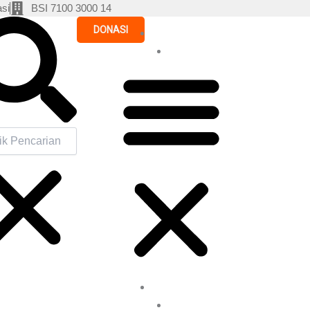
si
BSI 7100 3000 14
h
DONASI