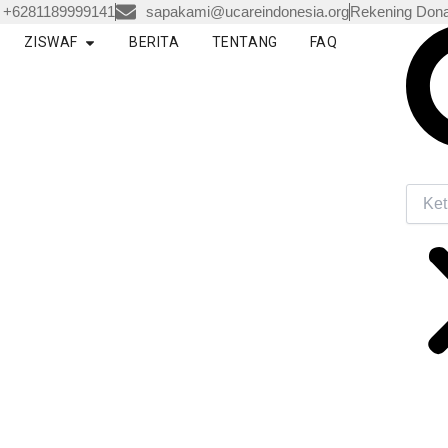
+6281189999141
sapakami@ucareindonesia.org
Rekening Dona
Searc
en LAYANAN
Open ZISWAF
ZISWAF
BERITA
TENTANG
FAQ