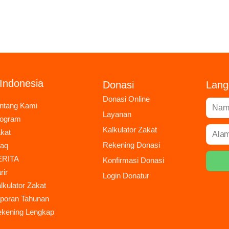
Indonesia
Donasi
Lang
Donasi Online
ntang Kami
Layanan
rogram
Kalkulator Zakat
kat
Rekening Donasi
faq
ERITA
Konfirmasi Donasi
rir
Login Donatur
lkulator Zakat
poran Tahunan
kening Lengkap