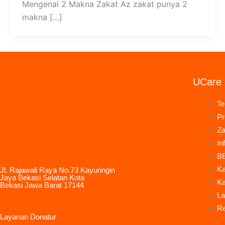
Mengenal 2 Makna Zakat Az zakat punya 2
makna […]
UCare 
Te
P
Za
In
B
Ka
Jl. Rajawali Raya No.73 Kayuringin
Jaya Bekasi Selatan Kota
Ka
Bekasi Jawa Barat 17144
La
Re
Layanan Donatur