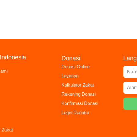
Indonesia
Donasi
Lang
Donasi Online
Kami
Layanan
Kalkulator Zakat
Rekening Donasi
Konfirmasi Donasi
Login Donatur
r Zakat