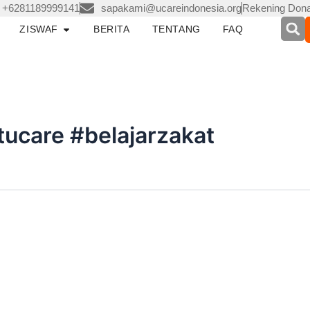
+6281189999141
sapakami@ucareindonesia.org
Rekening Dona
pen LAYANAN
Open ZISWAF
ZISWAF
BERITA
TENTANG
FAQ
ucare #belajarzakat