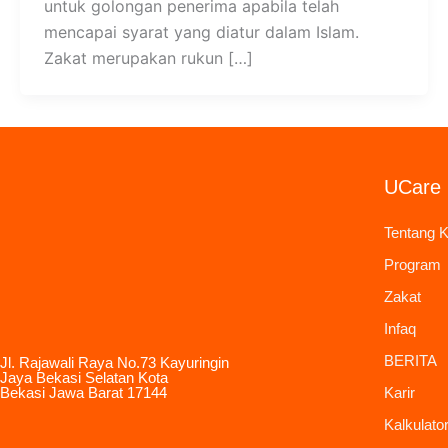
untuk golongan penerima apabila telah
mencapai syarat yang diatur dalam Islam.
Zakat merupakan rukun […]
UCare 
Tentang 
Program
Zakat
Infaq
BERITA
Jl. Rajawali Raya No.73 Kayuringin
Jaya Bekasi Selatan Kota
Bekasi Jawa Barat 17144
Karir
Kalkulato