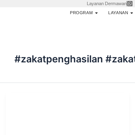
Skip
Layanan Dermawan
to
Open PROGRAM
O
PROGRAM
LAYANAN
content
#zakatpenghasilan #zakat