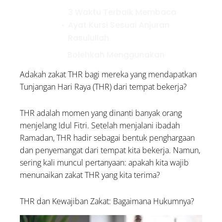
3 Waktu Terbaik Membaca
Ayat Kursi Sesuai Anjuran
Rasulullah
Bolehkah Menggunakan
Zakat untuk Biaya
Adakah zakat THR bagi mereka yang mendapatkan
Pengobatan Orang Sakit?
Tunjangan Hari Raya (THR) dari tempat bekerja?
Kumpulan Doa untuk
Palestina: Lengkap Arab,
THR adalah momen yang dinanti banyak orang
Latin, dan Artinya
menjelang Idul Fitri. Setelah menjalani ibadah
Ramadan, THR hadir sebagai bentuk penghargaan
dan penyemangat dari tempat kita bekerja. Namun,
sering kali muncul pertanyaan: apakah kita wajib
menunaikan zakat THR yang kita terima?
THR dan Kewajiban Zakat: Bagaimana Hukumnya?