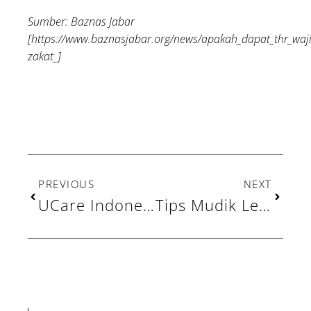
Sumber: Baznas Jabar
[https://www.baznasjabar.org/news/apakah_dapat_thr_waj
zakat_]
Prev
Next
PREVIOUS
NEXT
UCare Indonesia Hidupkan Harapan Lewat Penyaluran Zakat Fitrah Ramadhan 1446 H
Tips Mudik Lebih Aman dan Tenang, Lengkap dengan Doa Saat Berkendara!