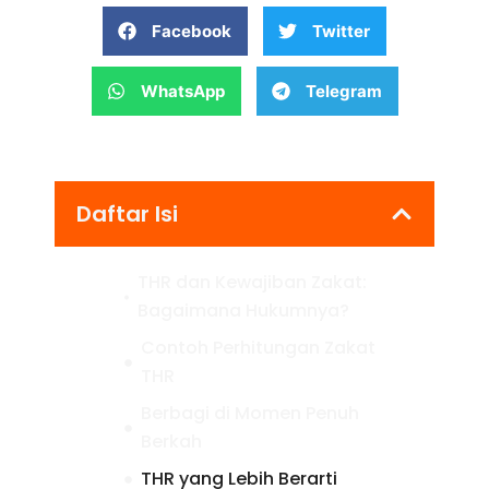
Facebook
Twitter
WhatsApp
Telegram
Daftar Isi
THR dan Kewajiban Zakat:
Bagaimana Hukumnya?
Contoh Perhitungan Zakat
THR
Berbagi di Momen Penuh
Berkah
THR yang Lebih Berarti