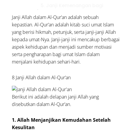
5. Janji Kemenangan bagi
yang Berjuang di Jalan Allah
Janji Allah dalam Al-Qur’an adalah sebuah
6. Janji Ketenangan dengan
kepastian. Al-Qur’an adalah kitab suci umat Islam
Mengingat Allah
yang berisi hikmah, petunjuk, serta janji-janji Allah
kepada umat-Nya. Janji-janji ini mencakup berbagai
7. Janji Kehidupan yang Baik
aspek kehidupan dan menjadi sumber motivasi
bagi yang Beramal Shalih
serta pengharapan bagi umat Islam dalam
8. Balasan Setimpal untuk
menjalani kehidupan sehari-hari.
Setiap Amal
Doa dan Dzikir Malam Jumat:
8 Janji Allah dalam Al-Qur’an
Arab, Latin, dan Artinya
5 Contoh Infak dalam
Berikut ini adalah delapan janji Allah yang
Kehidupan Sehari-hari, Yuk
disebutkan dalam Al-Qur’an.
Amalkan!
1. Allah Menjanjikan Kemudahan Setelah
Doa Sebelum Bekerja agar
Kesulitan
Diberi Kelancaran dan