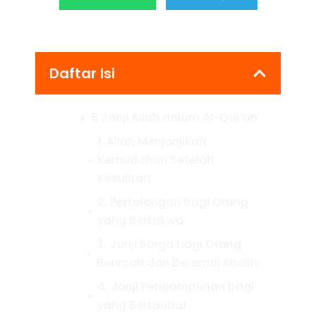
Daftar Isi
8 Janji Allah dalam Al-Qur’an
1. Allah Menjanjikan
Kemudahan Setelah
Kesulitan
2. Pertolongan bagi Orang
yang Bertakwa
3. Janji Surga bagi Orang
Beriman dan Beramal Shalih
4. Janji Pengampunan bagi
yang Bertaubat