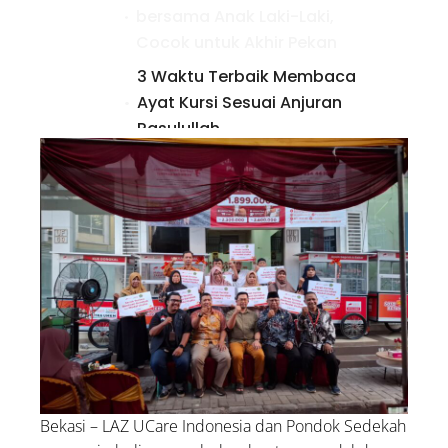
bersama Anak Laki-Laki,
Cocok untuk Akhir Pekan
3 Waktu Terbaik Membaca
Ayat Kursi Sesuai Anjuran
Rasulullah
Bolehkah Menggunakan
Zakat untuk Biaya
Pengobatan Orang Sakit?
Bekasi – LAZ UCare Indonesia dan Pondok Sedekah