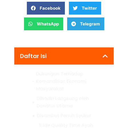
Facebook
Twitter
WhatsApp
Telegram
Daftar Isi
Dukungan Terhadap
Kemandirian Ekonomi
Masyarakat
Dihadiri Langsung oleh
Donatur Utama
Disambut Penuh Syukur
5 Ide Quality Time Ayah