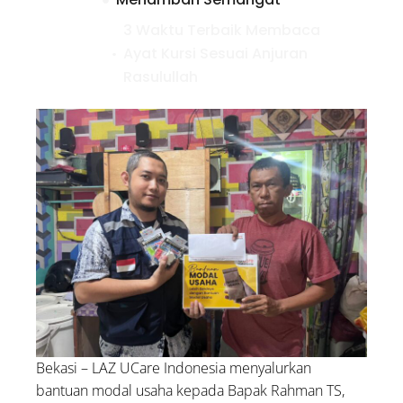
3 Waktu Terbaik Membaca
Ayat Kursi Sesuai Anjuran
Rasulullah
Bolehkah Menggunakan
Zakat untuk Biaya
Pengobatan Orang Sakit?
Kumpulan Doa untuk
Palestina: Lengkap Arab,
Latin, dan Artinya
Bekasi – LAZ UCare Indonesia menyalurkan
bantuan modal usaha kepada Bapak Rahman TS,