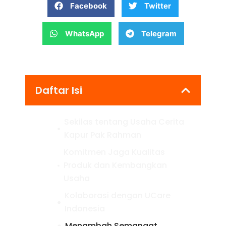
Facebook
Twitter
WhatsApp
Telegram
Daftar Isi
Sekilas tentang Usaha Cerita
Kapur Pak Rahman
Komitmen Jaga Kualitas
Produk dan Kembangkan
Usaha
Kolaborasi dengan UCare
Indonesia
Menambah Semangat