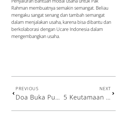
Penyaluran bantuan modal usaha untuk Pak
Rahman membuatnya semakin semangat. Beliau
mengaku sangat senang dan tambah semangat
dalam menjalakan usaha, karena bisa dibantu dan
berkolaborasi dengan Ucare Indonesia dalam
mengembangkan usaha.
Prev
Next
PREVIOUS
NEXT
Doa Buka Puasa Sesuai Sunah: Arab, Latin, dan Artinya
5 Keutamaan Bulan Ramadhan: Bulan Penuh Berkah dan Turunnya Al-Qur’an