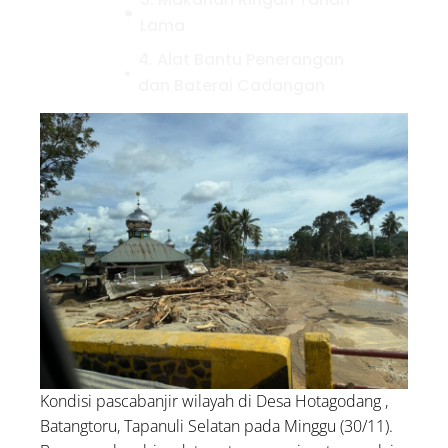
Lama
4. Alat Bantu Penerangan
dan Baterai Cadangan
5. Peluit
6. Power Bank
7. Perlengkapan Mandi
8. Air Mineral
9. Pakaian
10. Uang Tunai Secukupnya
3 Waktu Terbaik Membaca
Ayat Kursi Sesuai Anjuran
Rasulullah
Kondisi pascabanjir wilayah di Desa Hotagodang ,
Bolehkah Menggunakan
Batangtoru, Tapanuli Selatan pada Minggu (30/11).
Zakat untuk Biaya