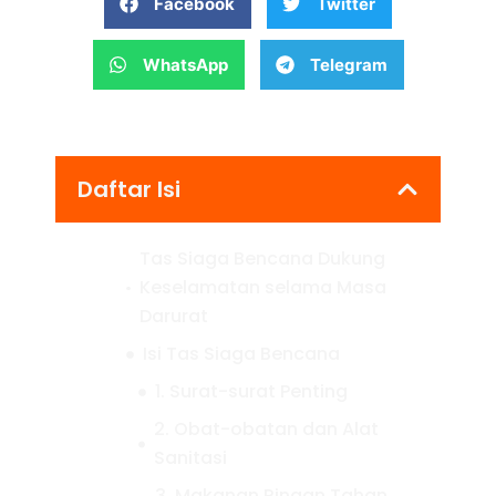
Facebook
Twitter
WhatsApp
Telegram
Daftar Isi
Tas Siaga Bencana Dukung
Keselamatan selama Masa
Darurat
Isi Tas Siaga Bencana
1. Surat-surat Penting
2. Obat-obatan dan Alat
Sanitasi
3. Makanan Ringan Tahan