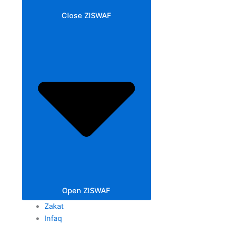
Close ZISWAF
Open ZISWAF
Zakat
Infaq