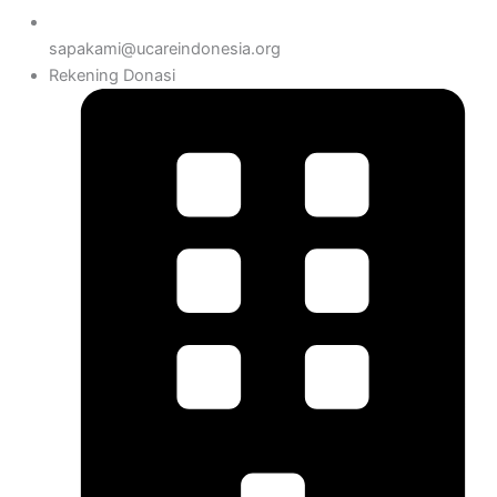
sapakami@ucareindonesia.org
Rekening Donasi