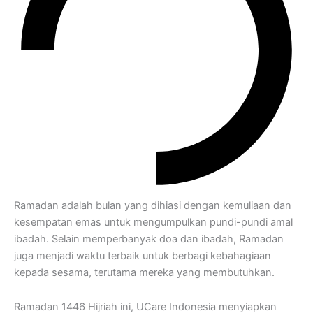
Ramadan adalah bulan yang dihiasi dengan kemuliaan dan
kesempatan emas untuk mengumpulkan pundi-pundi amal
ibadah. Selain memperbanyak doa dan ibadah, Ramadan
juga menjadi waktu terbaik untuk berbagi kebahagiaan
kepada sesama, terutama mereka yang membutuhkan.
Ramadan 1446 Hijriah ini, UCare Indonesia menyiapkan