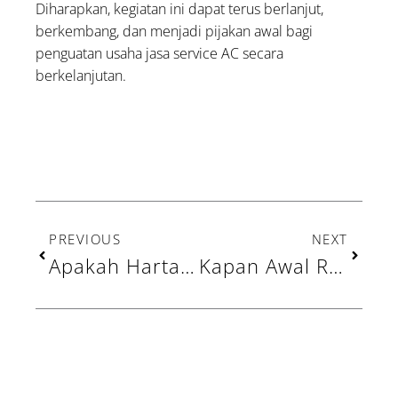
Diharapkan, kegiatan ini dapat terus berlanjut,
berkembang, dan menjadi pijakan awal bagi
penguatan usaha jasa service AC secara
berkelanjutan.
Prev
Next
PREVIOUS
NEXT
Apakah Harta Warisan Wajib Dizakati? Begini Penjelasannya
Kapan Awal Ramadhan 1447 H Versi Pemerintah dan Muhammadiyah?