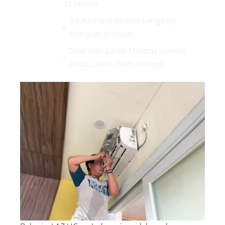
Ekonomi
99 Asmaul Husna Lengkap
dengan Artinya
Doa dan Dzikir Malam Jumat:
Arab, Latin, dan Artinya
5 Contoh Infak dalam
Kehidupan Sehari-hari, Yuk
Amalkan!