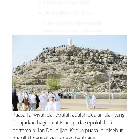
Persiapan Spiritual
Dikabulkannya Doa
5 Ide Quality Time Ayah
bersama Anak Laki-Laki,
Cocok untuk Akhir Pekan
3 Waktu Terbaik Membaca
Ayat Kursi Sesuai Anjuran
Rasulullah
Bolehkah Menggunakan
Zakat untuk Biaya
Pengobatan Orang Sakit?
Puasa Tarwiyah dan Arafah adalah dua amalan yang
dianjurkan bagi umat Islam pada sepuluh hari
pertama bulan Dzulhijjah. Kedua puasa ini disebut
memiliki banyak keutamaan bagi yang