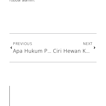
Prev
Next
PREVIOUS
NEXT
Apa Hukum Patungan Kurban Menurut Syariat Islam? Ini Penjelasannya
Ciri Hewan Kurban yang Sehat Menurut Syariat, Apa Saja?