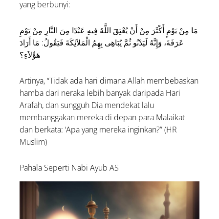
yang berbunyi:
مَا مِنْ يَوْمٍ أَكْثَرَ مِنْ أَنْ يُعْتِقَ اللَّهُ فِيهِ عَبْدًا مِنَ النَّارِ مِنْ يَوْمِ
عَرَفَةَ، وَإِنَّهُ لَيَدْنُو ثُمَّ يُبَاهِى بِهِمُ الْمَلاَئِكَةَ فَيَقُولُ: مَا أَرَادَ
هَؤُلاَءِ؟
Artinya, “Tidak ada hari dimana Allah membebaskan
hamba dari neraka lebih banyak daripada Hari
Arafah, dan sungguh Dia mendekat lalu
membanggakan mereka di depan para Malaikat
dan berkata: ‘Apa yang mereka inginkan?” (HR
Muslim)
Pahala Seperti Nabi Ayub AS