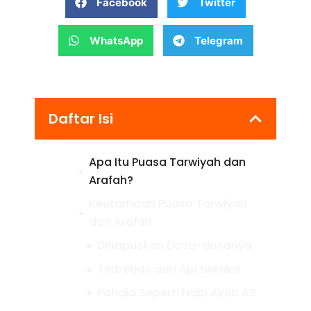
Facebook
Twitter
WhatsApp
Telegram
Daftar Isi
Apa Itu Puasa Tarwiyah dan
Arafah?
Keutamaan Puasa Tarwiyah
dan Arafah
Dihapuskan Dosa-dosanya
Terbebas dari Api Neraka
Pahala Seperti Nabi Ayub AS