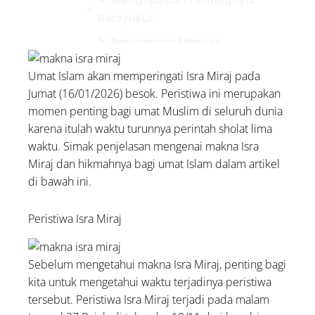
Bersyukur
5. Perjuangan Menuju
Kebersihan Jiwa
Umat Islam akan memperingati Isra Miraj pada
99 Asmaul Husna Lengkap
Jumat (16/01/2026) besok. Peristiwa ini merupakan
dengan Artinya
momen penting bagi umat Muslim di seluruh dunia
Doa dan Dzikir Malam Jumat:
karena itulah waktu turunnya perintah sholat lima
Arab, Latin, dan Artinya
waktu. Simak penjelasan mengenai makna Isra
Miraj dan hikmahnya bagi umat Islam dalam artikel
5 Contoh Infak dalam
di bawah ini.
Kehidupan Sehari-hari, Yuk
Amalkan!
Peristiwa Isra Miraj
Sebelum mengetahui makna Isra Miraj, penting bagi
kita untuk mengetahui waktu terjadinya peristiwa
tersebut. Peristiwa Isra Miraj terjadi pada malam