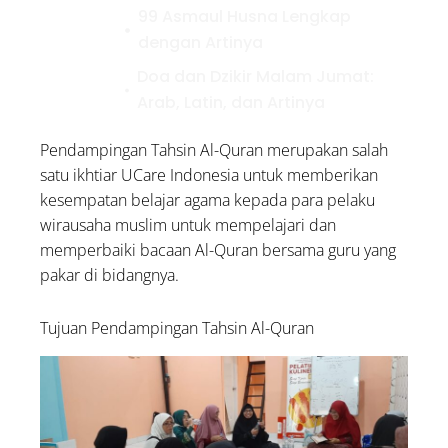
99 Asmaul Husna Lengkap
dengan Artinya
Doa dan Dzikir Malam Jumat:
Arab, Latin, dan Artinya
5 Contoh Infak dalam
Pendampingan Tahsin Al-Quran merupakan salah
Kehidupan Sehari-hari, Yuk
satu ikhtiar UCare Indonesia untuk memberikan
Amalkan!
kesempatan belajar agama kepada para pelaku
wirausaha muslim untuk mempelajari dan
memperbaiki bacaan Al-Quran bersama guru yang
pakar di bidangnya.
Tujuan Pendampingan Tahsin Al-Quran