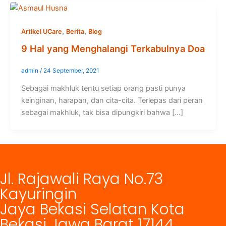
,
,
Artikel UCare
Berita
Blog
9 Hal yang Menghalangi Terkabulnya Doa
admin
/
24 September, 2021
Sebagai makhluk tentu setiap orang pasti punya
keinginan, harapan, dan cita-cita. Terlepas dari peran
sebagai makhluk, tak bisa dipungkiri bahwa […]
Jl. Rajawali Raya No.73
Kayuringin
Jaya Bekasi Selatan Kota
Bekasi Jawa Barat 17144