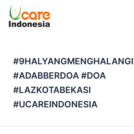
Skip
to
content
#9HALYANGMENGHALANGI
#ADABBERDOA #DOA
#LAZKOTABEKASI
#UCAREINDONESIA