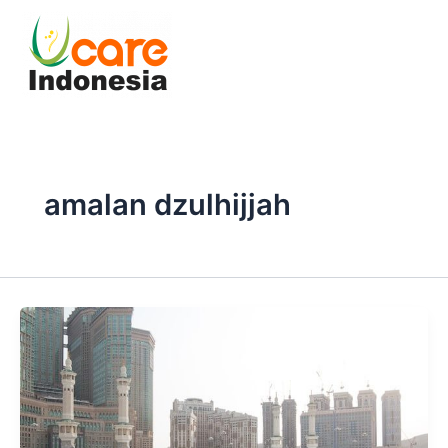
Skip
to
content
amalan dzulhijjah