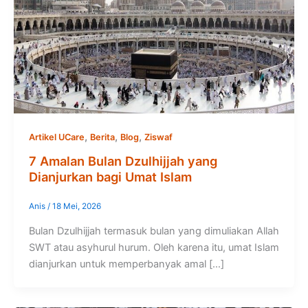
,
,
,
Artikel UCare
Berita
Blog
Ziswaf
7 Amalan Bulan Dzulhijjah yang
Dianjurkan bagi Umat Islam
Anis
/
18 Mei, 2026
Bulan Dzulhijjah termasuk bulan yang dimuliakan Allah
SWT atau asyhurul hurum. Oleh karena itu, umat Islam
dianjurkan untuk memperbanyak amal […]