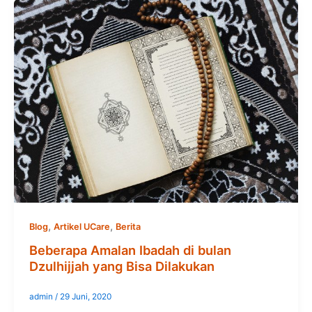
,
,
Blog
Artikel UCare
Berita
Beberapa Amalan Ibadah di bulan
Dzulhijjah yang Bisa Dilakukan
admin
/
29 Juni, 2020