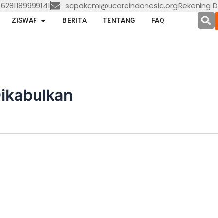
6281189999141
sapakami@ucareindonesia.org
Rekening D
en LAYANAN
Open ZISWAF
ZISWAF
BERITA
TENTANG
FAQ
ikabulkan