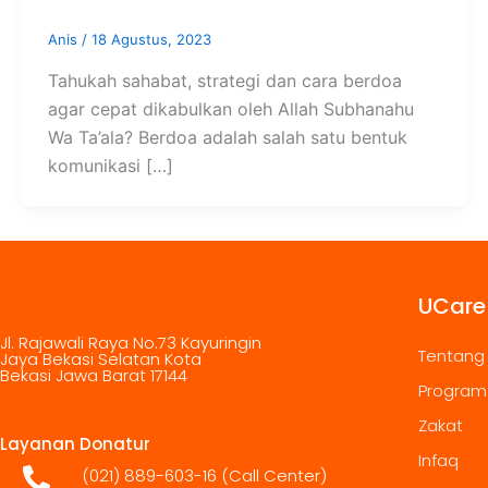
Anis
/
18 Agustus, 2023
Tahukah sahabat, strategi dan cara berdoa
agar cepat dikabulkan oleh Allah Subhanahu
Wa Ta’ala? Berdoa adalah salah satu bentuk
komunikasi […]
UCare
Jl. Rajawali Raya No.73 Kayuringin
Tentang
Jaya Bekasi Selatan Kota
Bekasi Jawa Barat 17144
Program
Zakat
Layanan Donatur
Infaq
(021) 889-603-16
(Call Center)