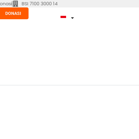
onasi
BSI 7100 3000 14
DONASI