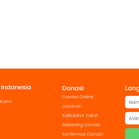
 Indonesia
Donasi
Lan
Donasi Online
 Kami
Layanan
Kalkulator Zakat
Rekening Donasi
Konfirmasi Donasi