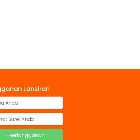
gganan Lansiran
Berlangganan