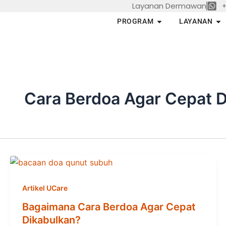
Layanan Dermawan
+
Skip
to
Open PROGRAM
Op
PROGRAM
LAYANAN
content
Cara Berdoa Agar Cepat D
Artikel UCare
Bagaimana Cara Berdoa Agar Cepat
Dikabulkan?