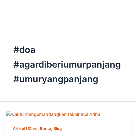
Skip
to
content
#doa
#agardiberiumurpanjang
#umuryangpanjang
,
,
Artikel UCare
Berita
Blog