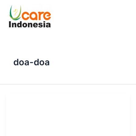
Skip
to
content
doa-doa