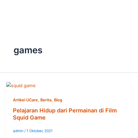
Skip
to
content
games
,
,
Artikel UCare
Berita
Blog
Pelajaran Hidup dari Permainan di Film
Squid Game
admin
/
1 Oktober, 2021