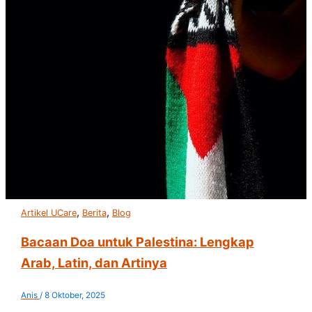
,
,
Artikel UCare
Berita
Blog
Bacaan Doa untuk Palestina: Lengkap
Arab, Latin, dan Artinya
Anis
/
8 Oktober, 2025