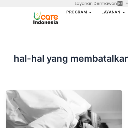
Layanan Dermawan
+
Skip
to
Open PROGRAM
Op
PROGRAM
LAYANAN
content
hal-hal yang membatalkan