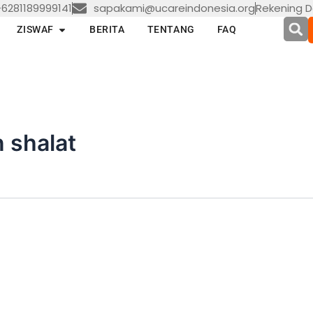
6281189999141
sapakami@ucareindonesia.org
Rekening D
en LAYANAN
Open ZISWAF
ZISWAF
BERITA
TENTANG
FAQ
 shalat