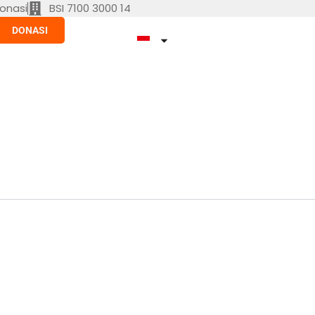
onasi
BSI 7100 3000 14
DONASI