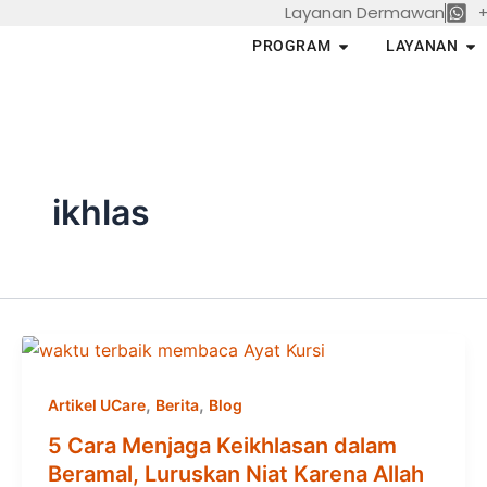
Layanan Dermawan
+
Skip
to
Open PROGRAM
Op
PROGRAM
LAYANAN
content
ikhlas
,
,
Artikel UCare
Berita
Blog
5 Cara Menjaga Keikhlasan dalam
Beramal, Luruskan Niat Karena Allah