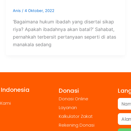
Anis
/
4 Oktober, 2022
‘Bagaimana hukum ibadah yang disertai sikap
riya? Apakah ibadahnya akan batal?’ Sahabat,
pernahkah terbersit pertanyaan seperti di atas
manakala sedang
 Indonesia
Donasi
Lan
Donasi Online
 Kami
Layanan
Kalkulator Zakat
Rekening Donasi