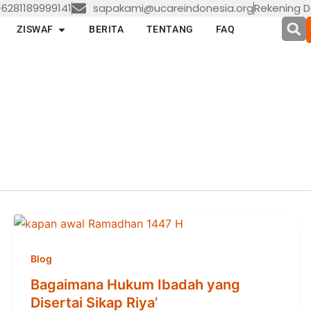
6281189999141
sapakami@ucareindonesia.org
Rekening D
en LAYANAN
Open ZISWAF
ZISWAF
BERITA
TENTANG
FAQ
Blog
Bagaimana Hukum Ibadah yang
Disertai Sikap Riya’