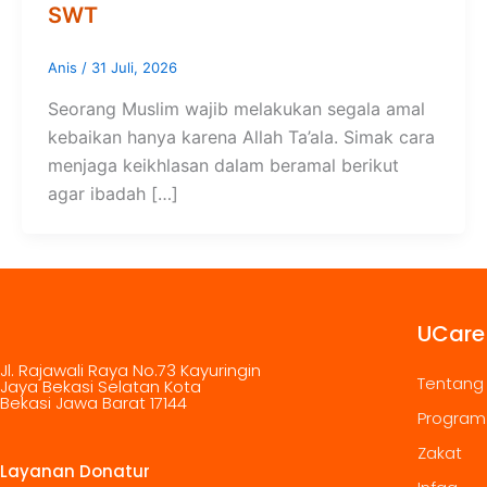
SWT
Anis
/
31 Juli, 2026
Seorang Muslim wajib melakukan segala amal
kebaikan hanya karena Allah Ta’ala. Simak cara
menjaga keikhlasan dalam beramal berikut
agar ibadah […]
UCare
Jl. Rajawali Raya No.73 Kayuringin
Tentang
Jaya Bekasi Selatan Kota
Bekasi Jawa Barat 17144
Program
Zakat
Layanan Donatur