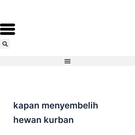
Skip
to
content
kapan menyembelih
hewan kurban