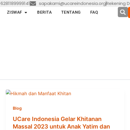
6281189999141
sapakami@ucareindonesia.org
Rekening D
en LAYANAN
Open ZISWAF
ZISWAF
BERITA
TENTANG
FAQ
Blog
UCare Indonesia Gelar Khitanan
Massal 2023 untuk Anak Yatim dan