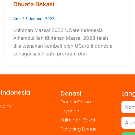
Dhuafa Bekasi
Anis
/
5 Januari, 2023
Khitanan Massal 2023 UCare Indonesia
Alhamdulillah Khitanan Massal 2023 telah
dilaksanakan kembali oleh UCare Indonesia
sebagai salah satu program dari
 Indonesia
Donasi
Lan
Donasi Online
 Kami
Layanan
Kalkulator Zakat
Rekening Donasi