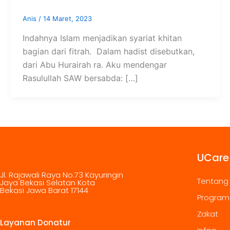
Anis
/
14 Maret, 2023
Indahnya Islam menjadikan syariat khitan
bagian dari fitrah. Dalam hadist disebutkan,
dari Abu Hurairah ra. Aku mendengar
Rasulullah SAW bersabda: […]
UCare
Jl. Rajawali Raya No.73 Kayuringin
Tentang
Jaya Bekasi Selatan Kota
Bekasi Jawa Barat 17144
Program
Zakat
Layanan Donatur