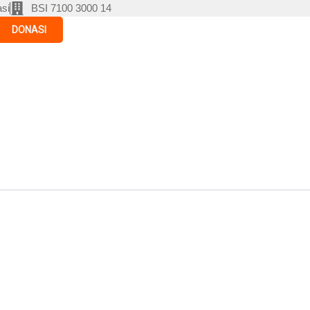
si
BSI 7100 3000 14
DONASI