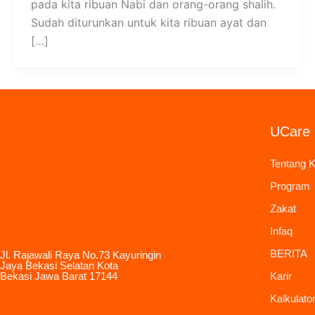
pada kita ribuan Nabi dan orang-orang shalih.
Sudah diturunkan untuk kita ribuan ayat dan
[…]
UCare 
Tentang 
Program
Zakat
Infaq
BERITA
Jl. Rajawali Raya No.73 Kayuringin
Jaya Bekasi Selatan Kota
Bekasi Jawa Barat 17144
Karir
Kalkulato