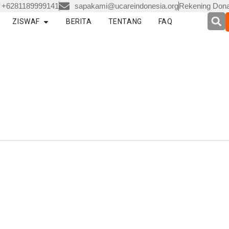
+6281189999141
sapakami@ucareindonesia.org
Rekening Dona
en LAYANAN
Open ZISWAF
ZISWAF
BERITA
TENTANG
FAQ