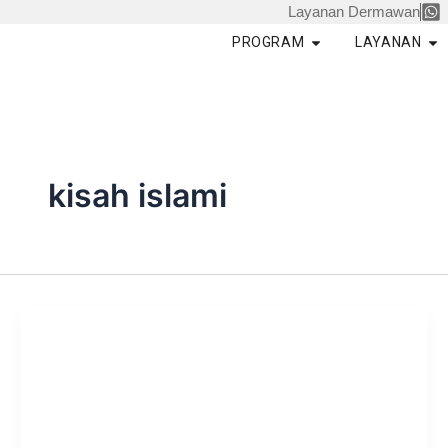
Skip
Layanan Dermawan
to
Open PROGRAM
Op
PROGRAM
LAYANAN
content
kisah islami