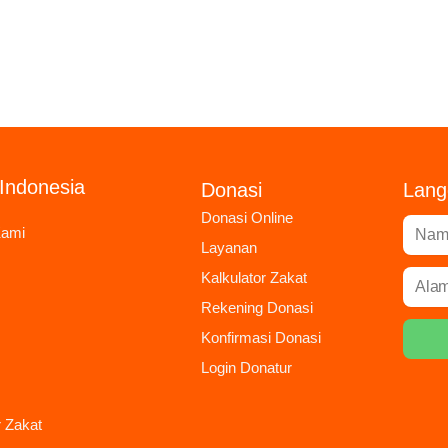
Indonesia
Donasi
Lang
Donasi Online
Kami
Layanan
Kalkulator Zakat
Rekening Donasi
Konfirmasi Donasi
Login Donatur
r Zakat