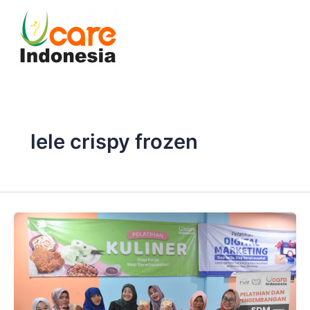
Skip
to
content
lele crispy frozen