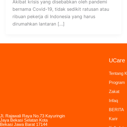
Akibat krisis yang disebabkan oleh pandemi
bernama Covid-19, tidak sedikit ratusan atau
ribuan pekerja di Indonesia yang harus
dirumahkan lantaran […]
UCare 
Tentang 
Program
Zakat
Infaq
BERITA
Jl. Rajawali Raya No.73 Kayuringin
Karir
Jaya Bekasi Selatan Kota
Bekasi Jawa Barat 17144