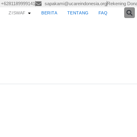
+6281189999141
sapakami@ucareindonesia.org
Rekening Dona
pen LAYANAN
Open ZISWAF
ZISWAF
BERITA
TENTANG
FAQ