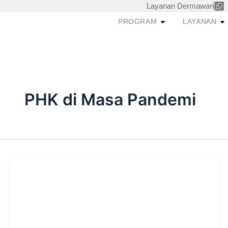
Skip
Layanan Dermawan
to
Open PROGRAM
O
PROGRAM
LAYANAN
content
PHK di Masa Pandemi