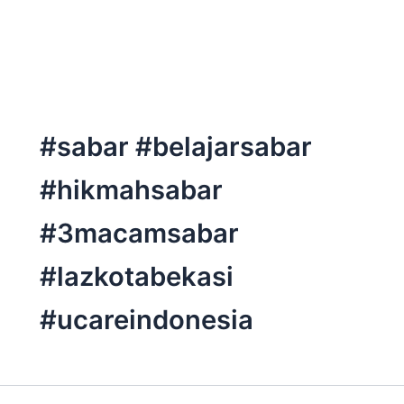
Skip
to
content
#sabar #belajarsabar
#hikmahsabar
#3macamsabar
#lazkotabekasi
#ucareindonesia