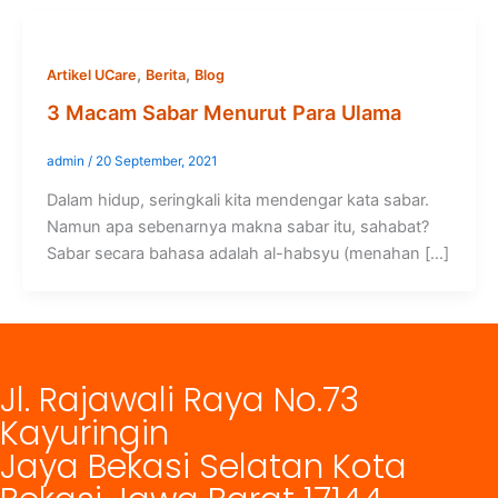
,
,
Artikel UCare
Berita
Blog
3 Macam Sabar Menurut Para Ulama
admin
/
20 September, 2021
Dalam hidup, seringkali kita mendengar kata sabar.
Namun apa sebenarnya makna sabar itu, sahabat?
Sabar secara bahasa adalah al-habsyu (menahan […]
Jl. Rajawali Raya No.73
Kayuringin
Jaya Bekasi Selatan Kota