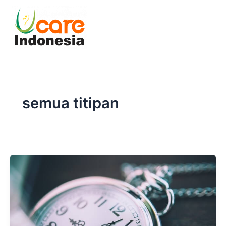
Skip
to
content
semua titipan