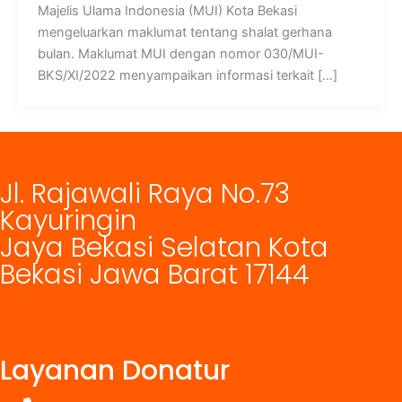
Majelis Ulama Indonesia (MUI) Kota Bekasi
mengeluarkan maklumat tentang shalat gerhana
bulan. Maklumat MUI dengan nomor 030/MUI-
BKS/XI/2022 menyampaikan informasi terkait […]
Jl. Rajawali Raya No.73
Kayuringin
Jaya Bekasi Selatan Kota
Bekasi Jawa Barat 17144
Layanan Donatur