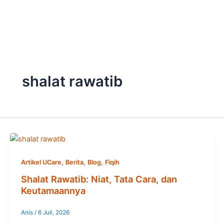
Skip
to
content
shalat rawatib
,
,
,
Artikel UCare
Berita
Blog
Fiqih
Shalat Rawatib: Niat, Tata Cara, dan
Keutamaannya
Anis
/
6 Juli, 2026