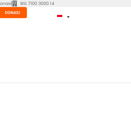
onasi
BSI 7100 3000 14
DONASI