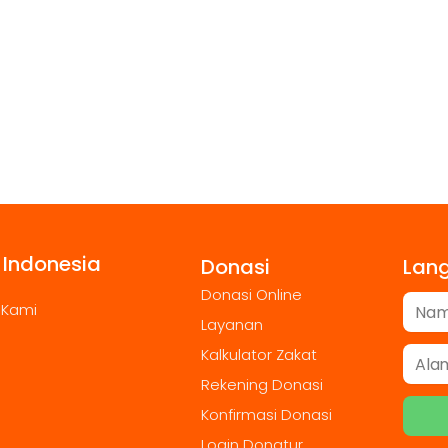
 Indonesia
Donasi
Lan
Donasi Online
 Kami
Layanan
Kalkulator Zakat
Rekening Donasi
Konfirmasi Donasi
Login Donatur