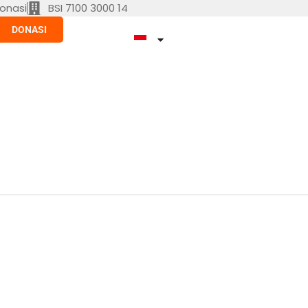
onasi
BSI 7100 3000 14
DONASI