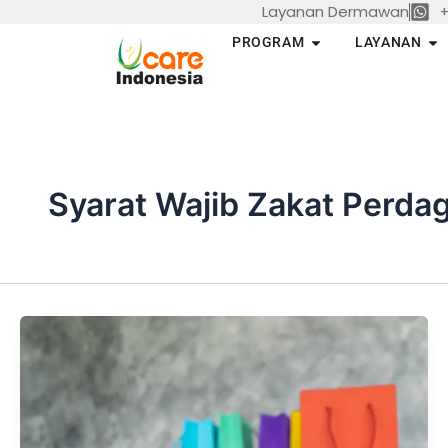
Layanan Dermawan
+
Skip
to
Open PROGRAM
Op
PROGRAM
LAYANAN
content
Syarat Wajib Zakat Perda