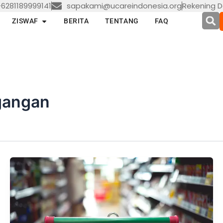
6281189999141
sapakami@ucareindonesia.org
Rekening D
en LAYANAN
Open ZISWAF
ZISWAF
BERITA
TENTANG
FAQ
gangan