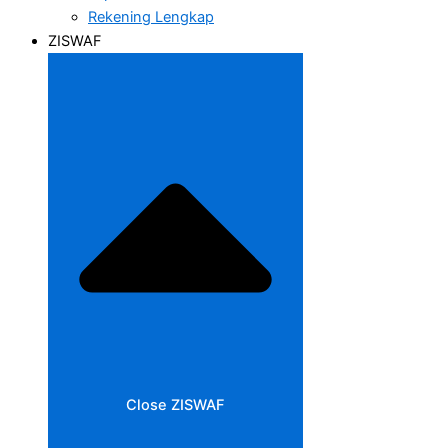
Rekening Lengkap
ZISWAF
Close ZISWAF