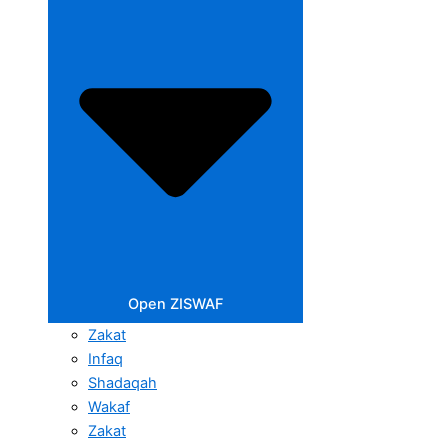
Open ZISWAF
Zakat
Infaq
Shadaqah
Wakaf
Zakat