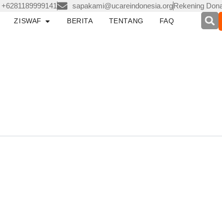
+6281189999141
sapakami@ucareindonesia.org
Rekening Dona
pen LAYANAN
Open ZISWAF
ZISWAF
BERITA
TENTANG
FAQ