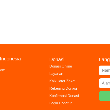
Indonesia
Donasi
Lang
Donasi Online
Kami
Layanan
Kalkulator Zakat
Rekening Donasi
Konfirmasi Donasi
Login Donatur