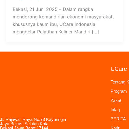
Bekasi, 21 Juni 2025 – Dalam rangka
mendorong kemandirian ekonomi masyarakat,
khususnya kaum ibu, UCare Indonesia
menggelar Pelatihan Kuliner Mandiri […]
UCare 
Tentang 
Program
Zakat
Infaq
BERITA
Jl. Rajawali Raya No.73 Kayuringin
Jaya Bekasi Selatan Kota
Bekasi Jawa Barat 17144
Karir