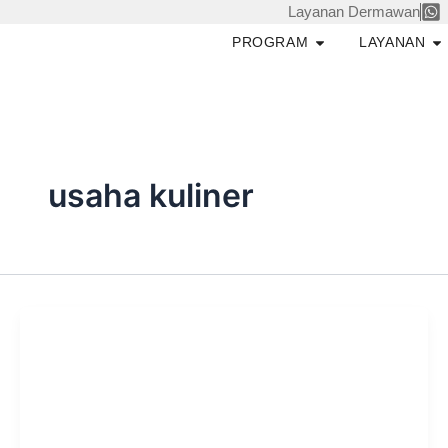
Skip
Layanan Dermawan
to
Open PROGRAM
O
PROGRAM
LAYANAN
content
usaha kuliner