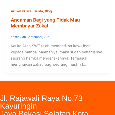
,
,
Artikel UCare
Berita
Blog
Ancaman Bagi yang Tidak Mau
Membayar Zakat
admin
/
30 September, 2021
Ketika Allah SWT telah memberikan kewajiban
kepada hamba-hambaNya, maka sudah seharusnya
seorang hamba mengerjakannya. Termasuk
menunaikan zakat, bagi seorang muslim […]
Jl. Rajawali Raya No.73
Kayuringin
Jaya Bekasi Selatan Kota