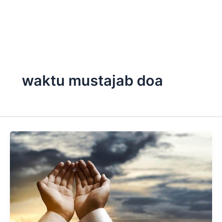
Skip
to
content
waktu mustajab doa