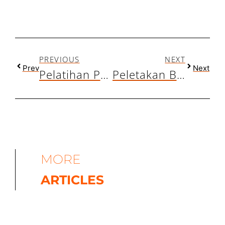
PREVIOUS
NEXT
Prev
Next
Pelatihan Pasukan Janaiz 2026: Bekal Layanan Masyarakat yang Sesuai Syariat
Peletakan Batu Pertama Sumur Air Bersih Masjid Baitul Muhtadin: Ikhtiar Tingkatkan Kualitas Hidup Masyarakat Pesisir
MORE
ARTICLES