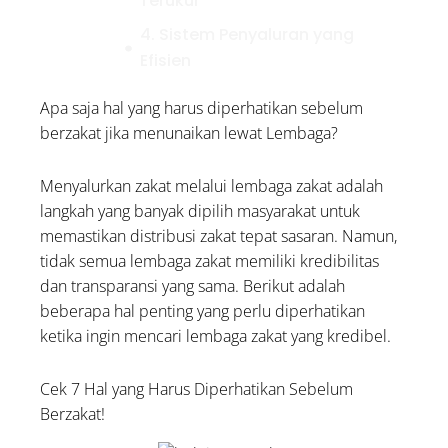
Terukur
4. Sistem Penyaluran yang
Efisien
5. Ulasan dan Reputasi
Apa saja hal yang harus diperhatikan sebelum
6. Kemudahan dalam Proses
berzakat jika menunaikan lewat Lembaga?
Donasi
Menyalurkan zakat melalui lembaga zakat adalah
7. Audit dari Pihak Ketiga
langkah yang banyak dipilih masyarakat untuk
3 Waktu Terbaik Membaca
memastikan distribusi zakat tepat sasaran. Namun,
Ayat Kursi Sesuai Anjuran
tidak semua lembaga zakat memiliki kredibilitas
Rasulullah
dan transparansi yang sama. Berikut adalah
Bolehkah Menggunakan
beberapa hal penting yang perlu diperhatikan
Zakat untuk Biaya
ketika ingin mencari lembaga zakat yang kredibel.
Pengobatan Orang Sakit?
Cek 7 Hal yang Harus Diperhatikan Sebelum
Kumpulan Doa untuk
Berzakat!
Palestina: Lengkap Arab,
Latin, dan Artinya