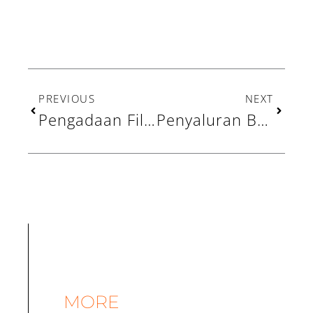
Prev
Next
PREVIOUS
NEXT
Pengadaan Filter Air Siap Minum di Pantai Mekar Muara Gembong: Solusi Air Bersih bagi Warga Pesisir
Penyaluran Bantuan Alat Kesehatan dan Susu untuk Kebutuhan Devan
MORE