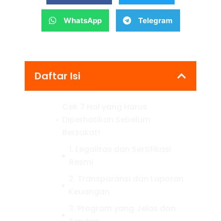
WhatsApp
Telegram
Daftar Isi
Cek 7 Hal yang Harus
Diperhatikan Sebelum
Berzakat!
1. Legalitas dan Sertifikasi
Resmi
2. Transparansi dan Laporan
Keuangan
3. Program yang Jelas dan