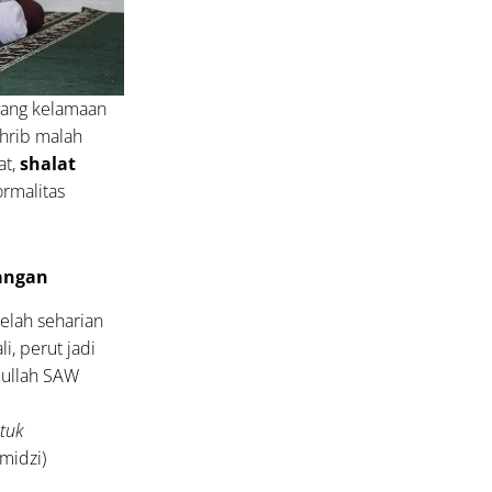
yang kelamaan
ghrib malah
at,
shalat
ormalitas
angan
elah seharian
i, perut jadi
lullah SAW
tuk
midzi)