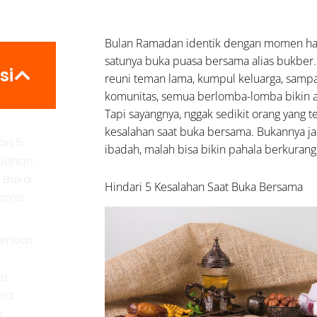
Bulan Ramadan identik dengan momen han
satunya buka puasa bersama alias bukber.
si
reuni teman lama, kumpul keluarga, sampa
komunitas, semua berlomba-lomba bikin 
Tapi sayangnya, nggak sedikit orang yang 
kesalahan saat buka bersama. Bukannya 
ari 5
ibadah, malah bisa bikin pahala berkurang
lahan
 Buka
Hindari 5 Kesalahan Saat Buka Bersama
sama
ambat
a
sa
na
k