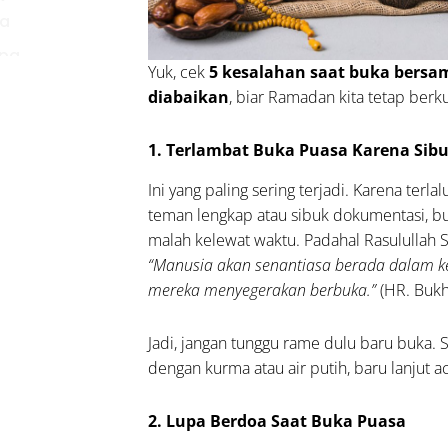
ra
upa
Yuk, cek
5 kesalahan saat buka bersa
doa
diabaikan
, biar Ramadan kita tetap berku
t
a
1. Terlambat Buka Puasa Karena Sib
sa
Ini yang paling sering terjadi. Karena terla
upa
teman lengkap atau sibuk dokumentasi, b
at
malah kelewat waktu. Padahal Rasulullah
hrib
“Manusia akan senantiasa berada dalam k
a-
mereka menyegerakan berbuka.”
(HR. Bukh
a
an &
Jadi, jangan tunggu rame dulu baru buka. 
rol
dengan kurma atau air putih, baru lanjut a
akan
ebihan
2. Lupa Berdoa Saat Buka Puasa
pai