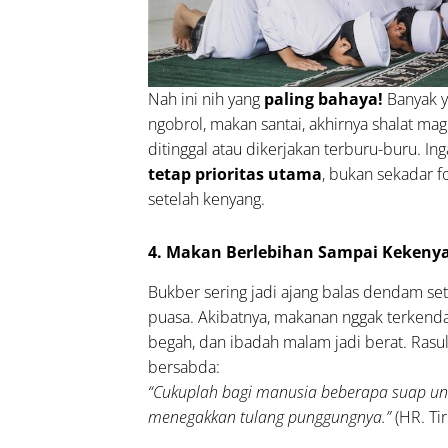
Nah ini nih yang
paling bahaya!
Banyak 
ngobrol, makan santai, akhirnya shalat ma
ditinggal atau dikerjakan terburu-buru. Ing
tetap prioritas utama
, bukan sekadar f
setelah kenyang.
4. Makan Berlebihan Sampai Kekeny
Bukber sering jadi ajang balas dendam set
puasa. Akibatnya, makanan nggak terkendal
begah, dan ibadah malam jadi berat. Rasu
bersabda:
“Cukuplah bagi manusia beberapa suap un
menegakkan tulang punggungnya.”
(HR. Tir