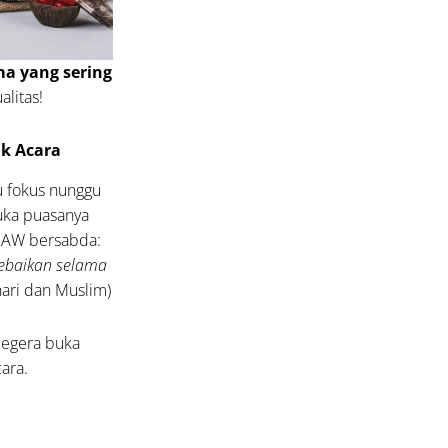
ma yang sering
alitas!
uk Acara
lu fokus nunggu
uka puasanya
 SAW bersabda:
ebaikan selama
ari dan Muslim)
Segera buka
cara.