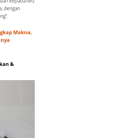
a, dan kepada-Mu
a, dengan
ng”.
Ungkap Makna,
nnya
akan &