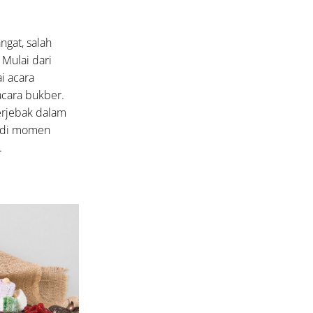
gat, salah
 Mulai dari
i acara
acara bukber.
terjebak dalam
jadi momen
.