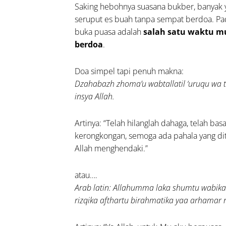
Saking hebohnya suasana bukber, banyak 
enyangan
seruput es buah tanpa sempat berdoa. Pa
ibuk
buka puasa adalah
salah satu waktu m
-
berdoa
.
,
a
Doa simpel tapi penuh makna:
na
Dzahabazh zhoma’u wabtallatil ‘uruqu wa t
adan
insya Allah.
lehkah
nggunakan
Artinya: “Telah hilanglah dahaga, telah bas
at untuk
kerongkongan, semoga ada pahala yang dit
ya
Allah menghendaki.”
ngobatan
ng Sakit?
atau….
Arab latin: Allahumma laka shumtu wabika
mpulan
rizqika afthartu birahmatika yaa arhamar 
a
uk