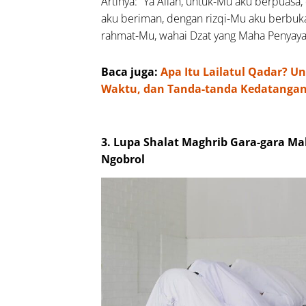
Artinya: “Ya Allah, untuk-Mu aku berpuas
estina:
aku beriman, dengan rizqi-Mu aku berbuk
ngkap
rahmat-Mu, wahai Dzat yang Maha Penyaya
b,
in, dan
Baca juga:
Apa Itu Lailatul Qadar? 
inya
Waktu, dan Tanda-tanda Kedatanga
neladani
mangat
dekah
3. Lupa Shalat Maghrib Gara-gara M
r bin
Ngobrol
ttab,
rlomba
ngan
 Bakar
Shiddiq