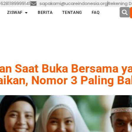
6281189999141
sapakami@ucareindonesia.org
Rekening D
en LAYANAN
Open ZISWAF
ZISWAF
BERITA
TENTANG
FAQ
an Saat Buka Bersama y
aikan, Nomor 3 Paling Ba