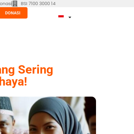
onasi
BSI 7100 3000 14
DONASI
ang Sering
haya!