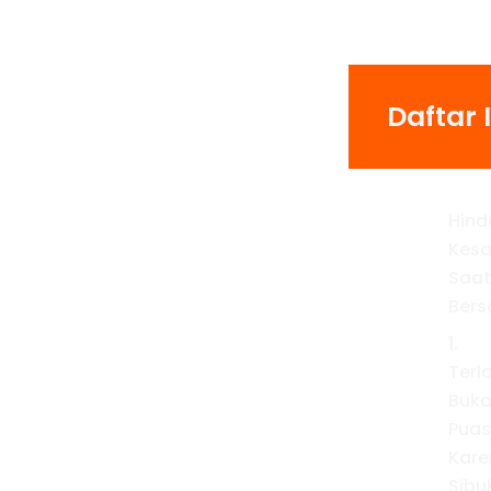
Daftar I
Hind
Kesa
Saat
Ber
1.
Terl
Buk
Pua
Kare
Sibu