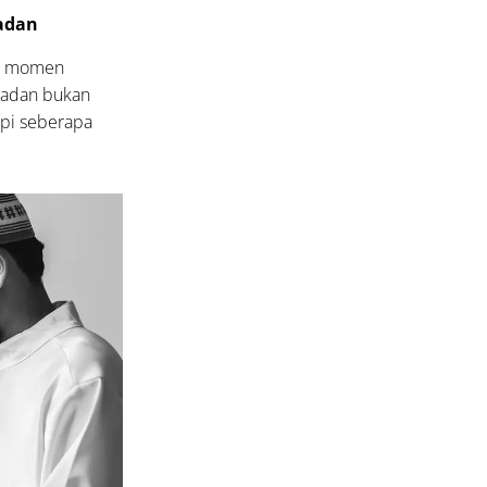
madan
ai momen
amadan bukan
api seberapa