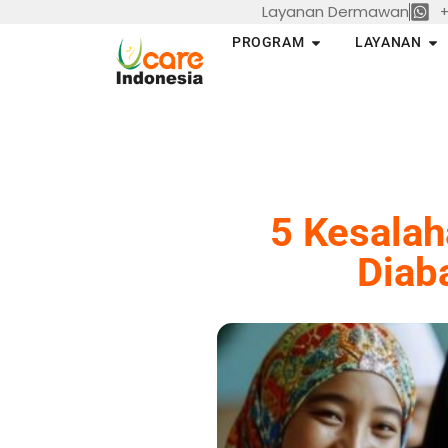
Layanan Dermawan
+
Skip
to
Open PROGRAM
Op
PROGRAM
LAYANAN
content
5 Kesalah
Diab