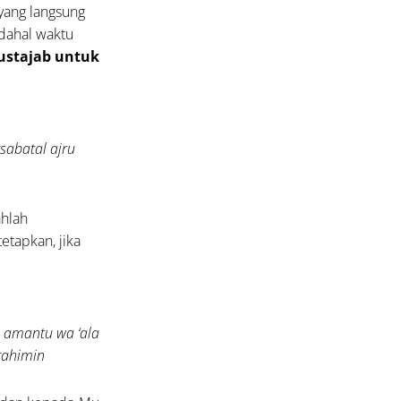
yang langsung
dahal waktu
ustajab untuk
sabatal ajru
ahlah
etapkan, jika
 amantu wa ‘ala
rahimin